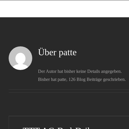
Zum
Inhalt
springen
Über
patte
Der Autor hat bisher keine Details angegeben.
Bisher hat patte, 126 Blog Beiträge geschrieben.
TTT AC-Bad-Driburg am
05.10.2025