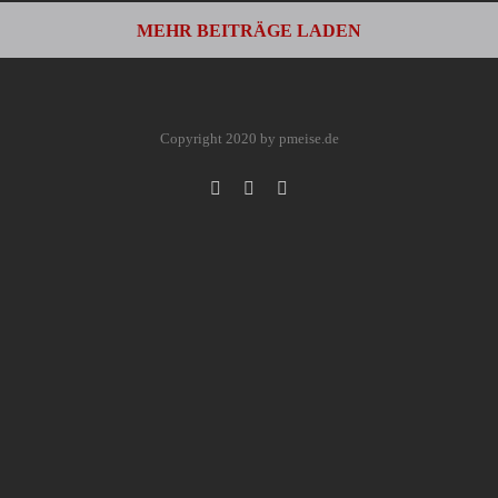
MEHR BEITRÄGE LADEN
Copyright 2020 by pmeise.de
Facebook
Instagram
YouTube