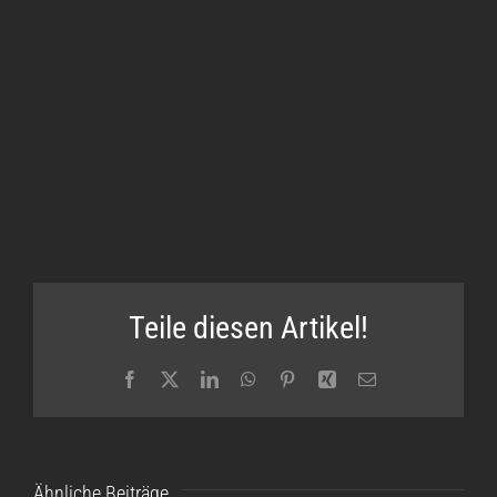
Teile diesen Artikel!
Facebook
X
LinkedIn
WhatsApp
Pinterest
Xing
E-
Mail
Ähnliche Beiträge