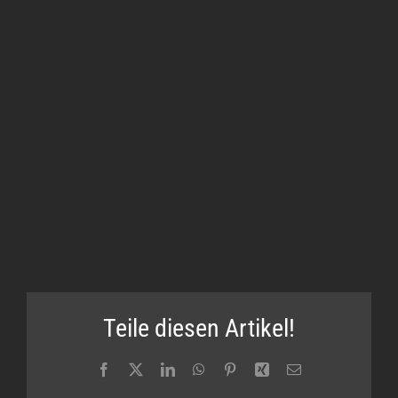
Teile diesen Artikel!
Facebook
X
LinkedIn
WhatsApp
Pinterest
Xing
E-
Mail