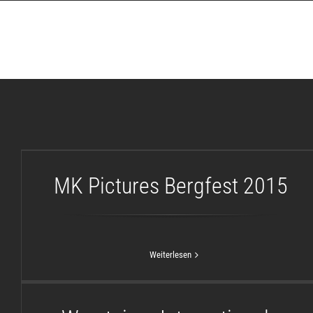
Zum
Inhalt
springen
MK Pictures Bergfest 2015
MK Pictures Bergfest 2015
Weiterlesen
Warsteiner Internationale
Montgolfiade 2014